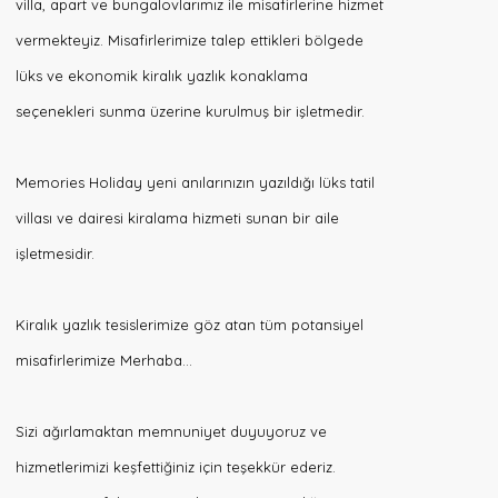
villa, apart ve bungalovlarımız ile misafirlerine hizmet
Üye
vermekteyiz. Misafirlerimize talep ettikleri bölgede
Ol
/
lüks ve ekonomik kiralık yazlık konaklama
Giriş
seçenekleri sunma üzerine kurulmuş bir işletmedir.
Yap
Memories Holiday yeni anılarınızın yazıldığı lüks tatil
+90
(530)
villası ve dairesi kiralama hizmeti sunan bir aile
730
4148
işletmesidir.
MUĞLA
Kiralık yazlık tesislerimize göz atan tüm potansiyel
FETHİYE
misafirlerimize Merhaba…
Sizi ağırlamaktan memnuniyet duyuyoruz ve
hizmetlerimizi keşfettiğiniz için teşekkür ederiz.