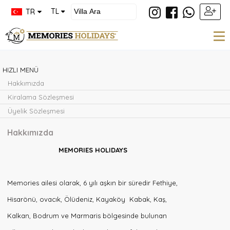
×
TL
TR
Kiralık
Villalar
HIZLI MENÜ
Kiralık
Hakkımızda
Apartlar
Kiralama Sözleşmesi
Üyelik Sözleşmesi
Kiralık
Bungolow
Hakkımızda
Hakkımızda
MEMORIES HOLIDAYS
İletişim
Memories ailesi olarak, 6 yılı aşkın bir süredir Fethiye,
Hisarönü, ovacık, Ölüdeniz, Kayaköy Kabak, Kaş,
Kalkan, Bodrum ve Marmaris bölgesinde bulunan