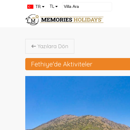
×
TL
TR
Kiralık
Villalar
Kiralık
Yazılara Dön
Apartlar
Fethiye'de Aktiviteler
Kiralık
Bungolow
Hakkımızda
İletişim