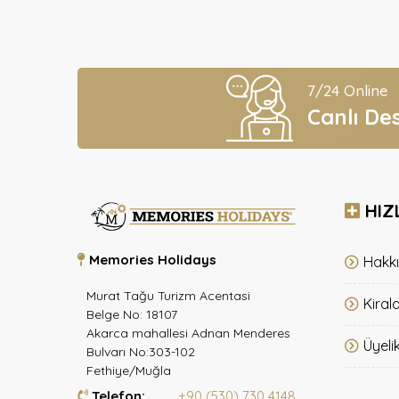
7/24 Online
Canlı De
HIZ
Memories Holidays
Hakk
Murat Tağu Turizm Acentasi
Kiral
Belge No: 18107
Akarca mahallesi Adnan Menderes
Üyeli
Bulvarı No:303-102
Fethiye/Muğla
Telefon:
+90 (530) 730 4148