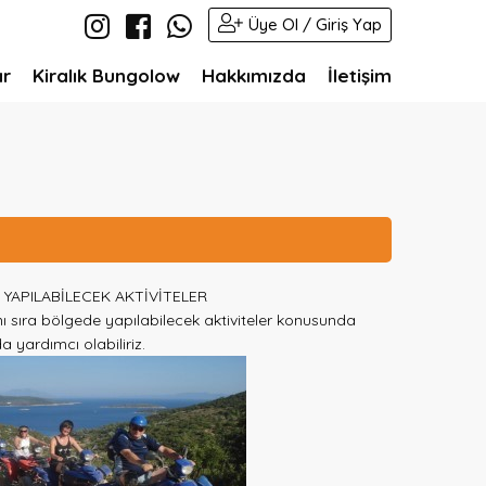
Üye Ol / Giriş Yap
ar
Kiralık Bungolow
Hakkımızda
İletişim
YAPILABİLECEK AKTİVİTELER
nı sıra bölgede yapılabilecek aktiviteler konusunda
a yardımcı olabiliriz.