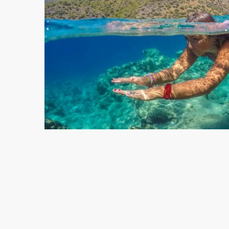
Üye
Ol
/
Giriş
Yap
+90
(530)
730
4148
MUĞLA
FETHİYE